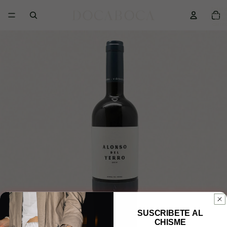
Total 
artícul
en el
carrit
0
SUSCRIBETE AL
CHISME