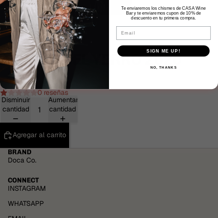
Te enviaremos los chismes de CASA Wine
Bar y te enviaremos cupon de 10% de
descuento en tu primera compra.
Email
SIGN ME UP!
ALONSO DEL YERRO 2020
NO, THANKS
RD$ 3,000.00
Impuestos incluidos.
0 reseñas
Disminuir
Aumentar
cantidad
cantidad
Agregar al carrito
BRAND
Doca Co.
CONNECT
INSTAGRAM
WHATSAPP