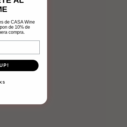
TE AL
ME
mes de CASA Wine
upon de 10% de
mera compra.
UP!
KS